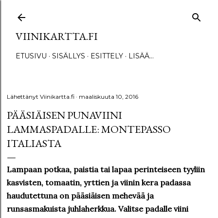
Siirry pääsisältöön
VIINIKARTTA.FI
ETUSIVU
SISÄLLYS
ESITTELY
LISÄÄ…
Lähettänyt
Viinikartta.fi
maaliskuuta 10, 2016
PÄÄSIÄISEN PUNAVIINI
LAMMASPADALLE: MONTEPASSO
ITALIASTA
Lampaan potkaa, paistia tai lapaa perinteiseen tyyliin
kasvisten, tomaatin, yrttien ja viinin kera padassa
haudutettuna on pääsiäisen mehevää ja
runsasmakuista juhlaherkkua. Valitse padalle viini