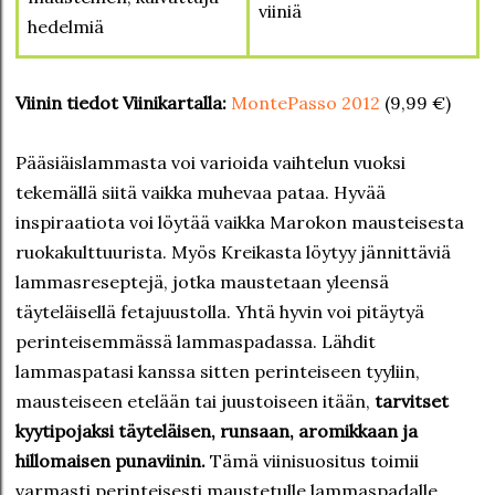
viiniä
hedelmiä
Viinin tiedot Viinikartalla:
MontePasso 2012
(9,99 €)
Pääsiäislammasta voi varioida vaihtelun vuoksi
tekemällä siitä vaikka muhevaa pataa. Hyvää
inspiraatiota voi löytää vaikka Marokon mausteisesta
ruokakulttuurista. Myös Kreikasta löytyy jännittäviä
lammasreseptejä, jotka maustetaan yleensä
täyteläisellä fetajuustolla. Yhtä hyvin voi pitäytyä
perinteisemmässä lammaspadassa. Lähdit
lammaspatasi kanssa sitten perinteiseen tyyliin,
mausteiseen etelään tai juustoiseen itään,
tarvitset
kyytipojaksi täyteläisen, runsaan, aromikkaan ja
hillomaisen punaviinin.
Tämä viinisuositus toimii
varmasti perinteisesti maustetulle lammaspadalle,