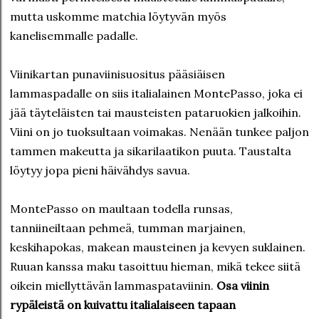
mutta uskomme matchia löytyvän myös
kanelisemmalle padalle.
Viinikartan punaviinisuositus pääsiäisen
lammaspadalle on siis italialainen MontePasso, joka ei
jää täyteläisten tai mausteisten pataruokien jalkoihin.
Viini on jo tuoksultaan voimakas. Nenään tunkee paljon
tammen makeutta ja sikarilaatikon puuta. Taustalta
löytyy jopa pieni häivähdys savua.
MontePasso on maultaan todella runsas,
tanniineiltaan pehmeä, tumman marjainen,
keskihapokas, makean mausteinen ja kevyen suklainen.
Ruuan kanssa maku tasoittuu hieman, mikä tekee siitä
oikein miellyttävän lammaspataviinin.
Osa viinin
rypäleistä on kuivattu italialaiseen tapaan