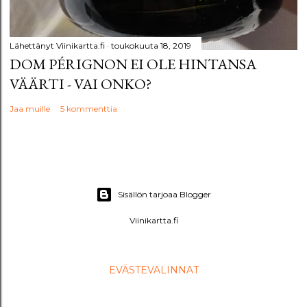
Lähettänyt
Viinikartta.fi
toukokuuta 18, 2019
DOM PÉRIGNON EI OLE HINTANSA
VÄÄRTI - VAI ONKO?
Jaa muille
5 kommenttia
Sisällön tarjoaa Blogger
Viinikartta.fi
EVÄSTEVALINNAT