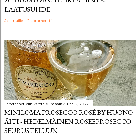
2U DUAS UVAS - HUIKEA HINTA-
LAATUSUHDE
Jaa muille
2 kommenttia
Lähettänyt
Viinikartta.fi
maaliskuuta 17, 2022
MINILOMA PROSECCO ROSÉ BY HUONO
ÄITI - HEDELMÄINEN ROSEEPROSECCO
SEURUSTELUUN