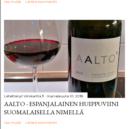
Jaa muille
Lähetä kommentti
Lähettänyt
Viinikartta.fi
marraskuuta 01, 2018
AALTO - ESPANJALAINEN HUIPPUVIINI
SUOMALAISELLA NIMELLÄ
Jaa muille
Lähetä kommentti