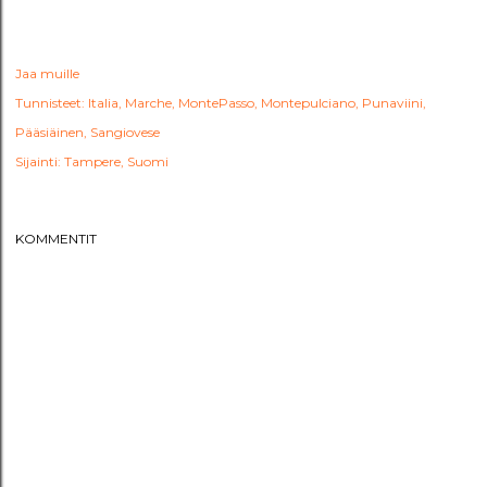
Jaa muille
Tunnisteet:
Italia
Marche
MontePasso
Montepulciano
Punaviini
Pääsiäinen
Sangiovese
Sijainti:
Tampere, Suomi
KOMMENTIT