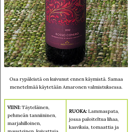
Osa rypäleistä on kuivunut ennen käymistä. Samaa
menetelmää käytetään Amaronen valmistuksessa.
VIINI:
Täyteläinen,
RUOKA:
Lammaspata,
pehmeän tanniininen,
jossa paloiteltua lihaa,
marjahilloinen,
kasviksia, tomaattia ja
mausteinen, kuivattuja