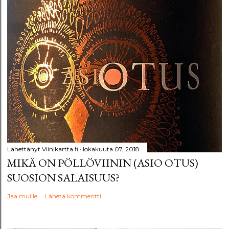
Lähettänyt
Viinikartta.fi
lokakuuta 07, 2018
MIKÄ ON PÖLLÖVIININ (ASIO OTUS)
SUOSION SALAISUUS?
Jaa muille
Lähetä kommentti